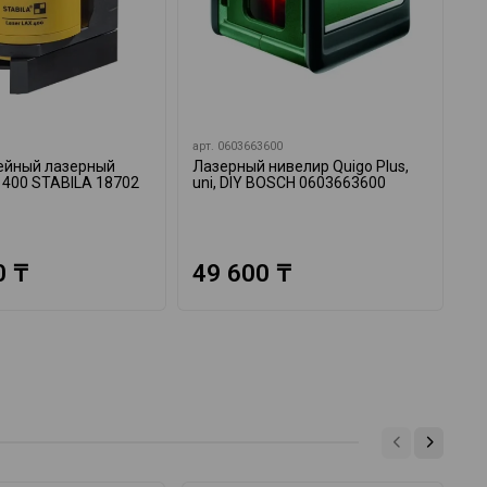
арт.
0603663600
ар
ейный лазерный
Лазерный нивелир Quigo Plus,
Ла
 400 STABILA 18702
uni, DIY BOSCH 0603663600
Un
06
0 ₸
49 600 ₸
6