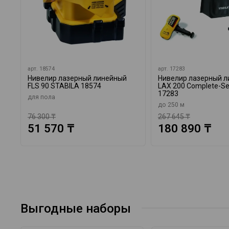
арт.
18574
арт.
17283
Нивелир лазерный линейный
Нивелир лазерный 
FLS 90 STABILA 18574
LAX 200 Complete-Se
17283
для пола
до 250 м
76 300 ₸
267 645 ₸
51 570 ₸
180 890 ₸
Выгодные наборы