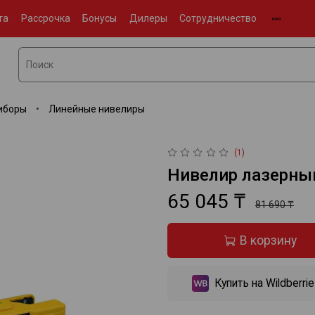
та
Рассрочка
Бонусы
Дилеры
Сотрудничество
иборы
Линейные нивелиры
(1)
Нивелир лазерны
65 045 ₸
81 690 ₸
В корзину
Купить на Wildberri