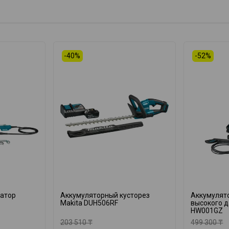
-40%
-52%
катор
Аккумуляторный кусторез
Аккумулят
Makita DUH506RF
высокого д
HW001GZ
203 510 ₸
499 300 ₸