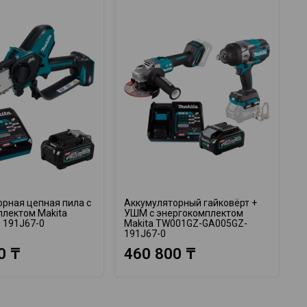
рная цепная пила с
Аккумуляторный гайковёрт +
А
плектом Makita
УШМ с энергокомплектом
в
 191J67-0
Makita TW001GZ-GA005GZ-
M
191J67-0
1
0 ₸
460 800 ₸