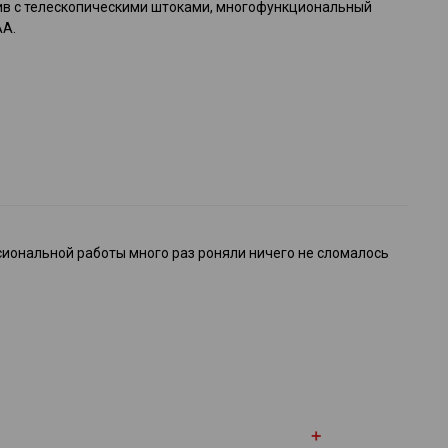
ив с телескопическими штоками, многофункциональный
АА.
иональной работы много раз роняли ничего не сломалось