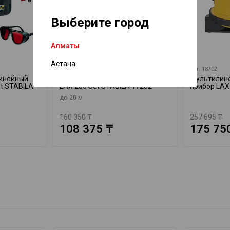
Выберите город
Алматы
Астана
арт.
17282
арт.
18702
линейный
Нивелир лазерный линейный
Мультилин
t STABILA
LAX 200 Set STABILA 17282
прибор LAX
до 20 м
160 350 ₸
257 695 ₸
108 375 ₸
175 75