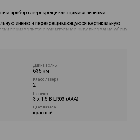
ный прибор с перекрещивающимися линиями.
тальную линию и перекрещивающуюся вертикальную
ески производится окончательное нивелирование обеих
ыполнение всех работ в областивыравнивания, как
керамической плитки, оклейка обоями и монтаж
Длина волны
635 нм
Класс лазера
2
Питание
3 x 1,5 В LR03 (AAA)
Цвет лазера
красный