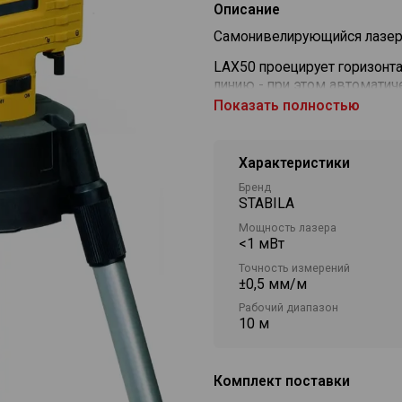
Описание
Самонивелирующийся лазер
LAX50 проецирует горизон
линию - при этом автоматич
линий.
Показать полностью
Благодаря им облегчается в
установка мебели, укладка 
Характеристики
оборудования.
Бренд
STABILA
Мощность лазера
<1 мВт
Точность измерений
±0,5 мм/м
Рабочий диапазон
10 м
Комплект поставки