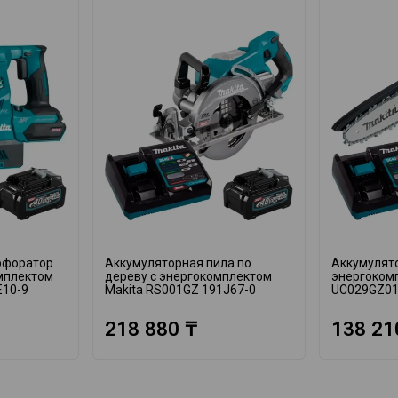
рфоратор
Аккумуляторная пила по
Аккумулято
омплектом
дереву с энергокомплектом
энергоком
E10-9
Makita RS001GZ 191J67-0
UC029GZ01
218 880 ₸
138 21