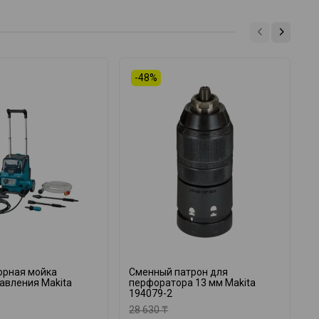
-48%
орная мойка
Сменный патрон для
А
авления Makita
перфоратора 13 мм Makita
M
194079-2
28 630 ₸
1