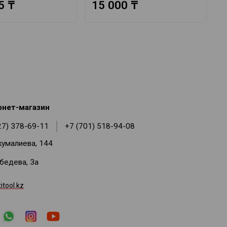
5 ₸
15 000 ₸
рнет-магазин
27) 378-69-11
+7 (701) 518-94-08
жумалиева, 144
ебедева, 3а
tool.kz