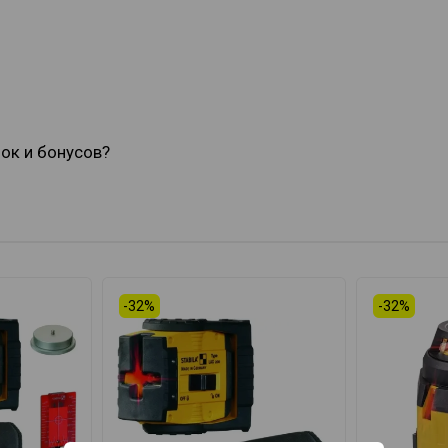
док и бонусов?
-32%
-32%