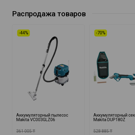
Распродажа товаров
-44%
-70%
Аккумуляторный пылесос
Аккумуляторный се
Makita VC003GLZ06
Makita DUP180Z
361 005 ₸
528 885 ₸