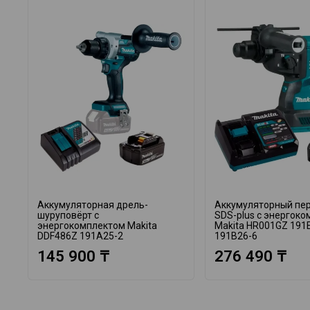
Аккумуляторная дрель-
Аккумуляторный пе
шуруповёрт с
SDS-plus с энергок
энергокомплектом Makita
Makita HR001GZ 191
DDF486Z 191A25-2
191B26-6
145 900 ₸
276 490 ₸