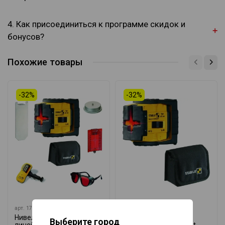
Брошюра (.pdf)
4. Как присоединиться к программе скидок и
бонусов?
Похожие товары
-32%
-32%
арт.
17283
арт.
17282
©StabilaTools
Нивелир лазерный
Нивелир лазерный
Выберите город
линейный LAX 200
линейный LAX 200 Set