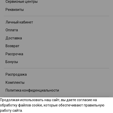
Сервисные центры
Реквизиты
Личный кабинет
Оплата
Доставка
Возврат
Рассрочка
Бонусы
Распродажа
Комплекты
Политика конфиденциальности
Продолжая использовать наш сайт, вы даете согласие на
© 2026 Интернет-магазин TITOOL GROUP. Все права защищены.
обработку файлов cookie, которые обеспечивают правильную
Данное предложение не является публичной офертой.
работу сайта.