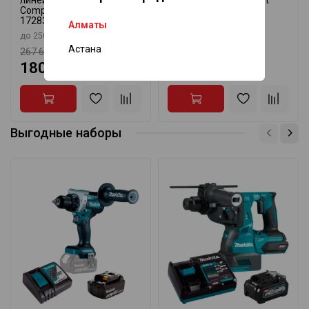
Complete-Set STABILA
STABILA 17282
17283
Алматы
до 20 м
до 250 м
Астана
267 645 ₸
160 350 ₸
180 890 ₸
108 375 ₸
Выгодные наборы