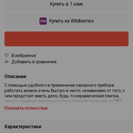
Купить в 1 клик
Купить на Wildberries
В избранное
Добавить в сравнение
Описание
С помощью удобного в применении лазерного прибора
работать можно очень быстро и чисто, независимо от того, с
чем предстоит иметь дело, будь-то керамическая плитка,
паркет, ламинат, напольное покрытие или покрытие из ПВХ.
Новейшая оптика, используемая в приборе STABILA для
Показать полностью
напольных работ, собирает лазерные пучки вместе, усиливает
их и проецирует в лазерные линии на поверхность пола. Эта
передовая и инновационная технология заявлена на патент
Характеристики
во многих странах. Она гарантирует оптимальную видимость