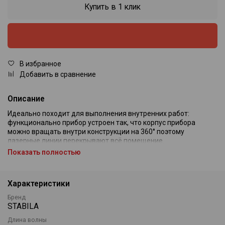
Купить в 1 клик
В избранное
Добавить в сравнение
Описание
Идеально походит для выполнения внутренних работ:
функционально прибор устроен так, что корпус прибора
можно вращать внутри конструкции на 360° поэтому
лазерные линии перекрывают всё помещение.
Самонивелирующийся лазерный прибор с
Показать полностью
перекрещивающимися линиями /
2 функции
/ рабочий
диапазон 20 м — с линейным ресивером до 140 м / лазерный
луч красного цвета.
Характеристики
• Самонивелирующиеся, очень контрастные, и длинные
лазерные линии.
Бренд
• Фиксирующее положение: предоставляет возможность для
STABILA
разметки наклонных линий.
Длина волны
• Линии в пульсирующем режиме для выполнения внешних