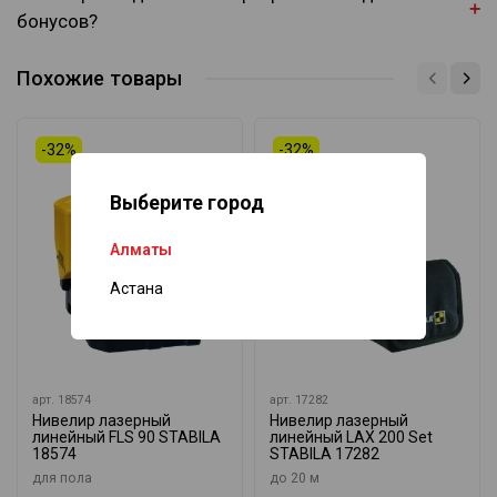
бонусов?
Похожие товары
-32%
-32%
Выберите город
Алматы
Астана
арт.
18574
арт.
17282
Нивелир лазерный
Нивелир лазерный
линейный FLS 90 STABILA
линейный LAX 200 Set
18574
STABILA 17282
для пола
до 20 м