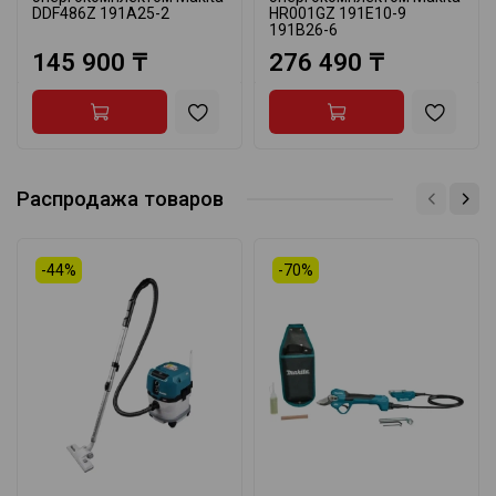
DDF486Z 191A25-2
HR001GZ 191E10-9
191B26-6
145 900 ₸
276 490 ₸
Распродажа товаров
-44%
-70%