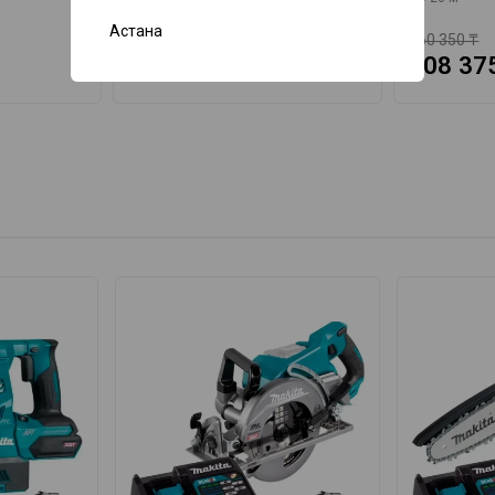
до 250 м
Астана
267 645 ₸
160 350 ₸
180 890 ₸
108 37