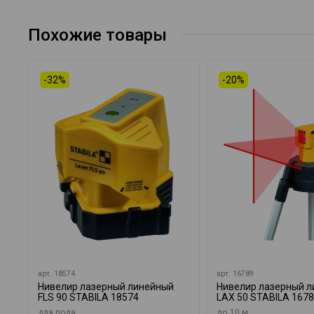
Похожие товары
-32%
-20%
арт.
18574
арт.
16789
Нивелир лазерный линейный
Нивелир лазерный 
FLS 90 STABILA 18574
LAX 50 STABILA 167
для пола
до 10 м