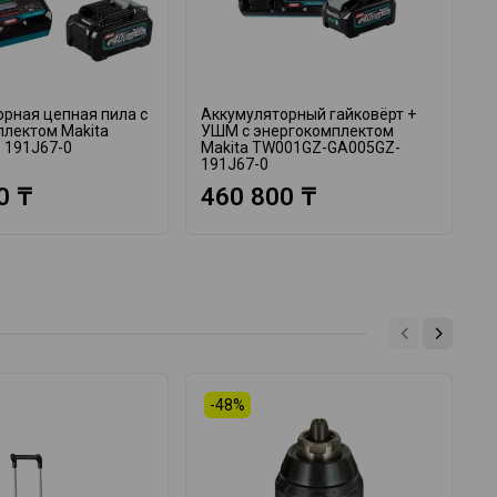
рная цепная пила с
Аккумуляторный гайковёрт +
А
плектом Makita
УШМ с энергокомплектом
в
 191J67-0
Makita TW001GZ-GA005GZ-
M
191J67-0
1
0 ₸
460 800 ₸
-48%