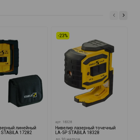
-23%
арт.
18328
ар
зерный линейный
Нивелир лазерный точечный
Ни
t STABILA 17282
LA-5P STABILA 18328
ро
15
до 30 метров