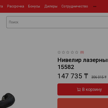
та
Рассрочка
Бонусы
Дилеры
Сотрудничество
(0)
Нивелир лазерны
15582
147 735 ₸
306 015 ₸
В корзину