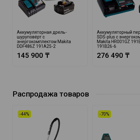
Аккумуляторная дрель-
Аккумуляторный пе
шуруповёрт с
SDS-plus с энергок
энергокомплектом Makita
Makita HR001GZ 191
DDF486Z 191A25-2
191B26-6
145 900 ₸
276 490 ₸
Распродажа товаров
-44%
-70%