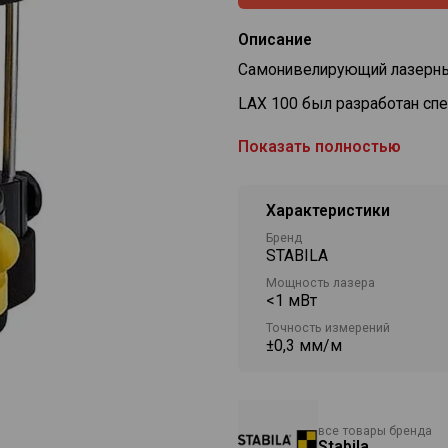
Описание
Самонивелирующий лазерны
LAX 100 был разработан спе
Функции горизонтальной и в
Показать полностью
точки можно включить вмест
Точечный лазерный прибор 
Характеристики
вертикальной лазерной лини
Бренд
С помощью пятиугольной пр
STABILA
поставки)точечный лазерный
Мощность лазера
Лучи находится по отношению
<1 мВт
Точность измерений
На основании этого принци
±0,3 мм/м
также полное вертикальное 
Объем поставки: лазерный п
прицельное приспособление
все товары бренда
Stabila