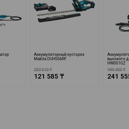
катор
Аккумуляторный кусторез
Аккумулят
Makita DUH506RF
высокого д
HW001GZ
203 510 ₸
499 300 ₸
121 585 ₸
241 55