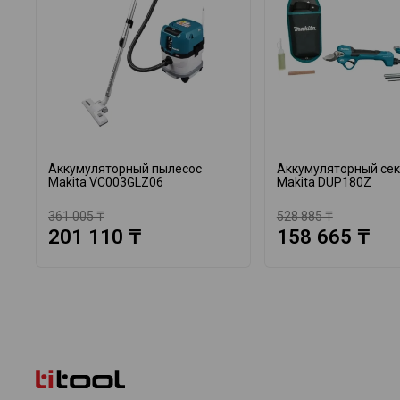
Аккумуляторный пылесос
Аккумуляторный се
Makita VC003GLZ06
Makita DUP180Z
361 005 ₸
528 885 ₸
201 110 ₸
158 665 ₸