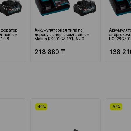
рфоратор
Аккумуляторная пила по
Аккумулято
омплектом
дереву с энергокомплектом
энергоком
E10-9
Makita RS001GZ 191J67-0
UC029GZ01
218 880 ₸
138 21
-40%
-52%