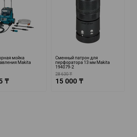
орная мойка
Сменный патрон для
А
авления Makita
перфоратора 13 мм Makita
M
194079-2
28 630 ₸
1
5 ₸
15 000 ₸