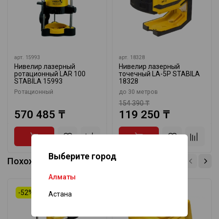
арт.
15993
арт.
18328
Нивелир лазерный
Нивелир лазерный
ротационный LAR 100
точечный LA-5P STABILA
STABILA 15993
18328
Ротационный
до 30 метров
154 390 ₸
570 485 ₸
119 250 ₸
Выберите город
Похожие товары
Алматы
-52%
-32%
Астана