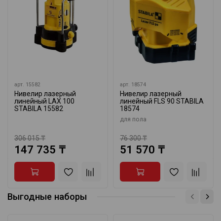
арт.
15582
арт.
18574
Нивелир лазерный
Нивелир лазерный
линейный LAX 100
линейный FLS 90 STABILA
STABILA 15582
18574
для пола
306 015 ₸
76 300 ₸
147 735 ₸
51 570 ₸
Выгодные наборы