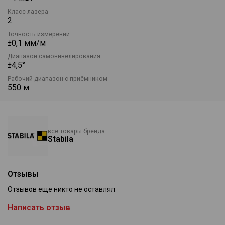
комбинацию для работы на больших стройплощадках.
Класс лазера
• Прибор LAR 200 совместим с системами управления
2
строительных машин.
•
Две рабочие функции:
отвес и горизонтальная ротационная.
Точность измерений
±0,1 мм/м
Диапазон самонивелирования
±4,5°
Рабочий диапазон с приёмником
550 м
все товары бренда
Stabila
Отзывы
Четырехкратное испытание доказывает, что LAR250 очень
Отзывов еще никто не оставлял
надёжен в работе. 1. Испытание на падения 2. Испытание на
водонепроницаемость 3. Испытание на жаростойкость 4.
Написать отзыв
Испытание на пыленепроницаемость